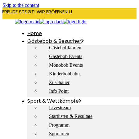
Skip to the content
RFREUDE STEIGT! WIR ERÖFFNEN UNSERE SAISON AM 22. DEZEMBE
Home
Gästebob & Besucher
Gästebobfahrten
Gästebob Events
Monobob Events
Kinderbobbahn
Zuschauer
Info Point
Sport & Wettkämpfe
Livestream
Startlisten & Resultate
Programm
Sportarten