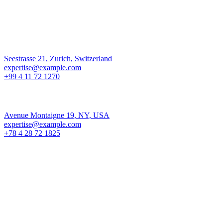
Los Angeles
Seestrasse 21, Zurich, Switzerland
expertise@example.com
+99 4 11 72 1270
New York
Avenue Montaigne 19, NY, USA
expertise@example.com
+78 4 28 72 1825