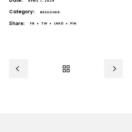
Date:
APRIL 7, 2024
Category:
BESUCHER
Share:
FB
TW
LNKD
PIN