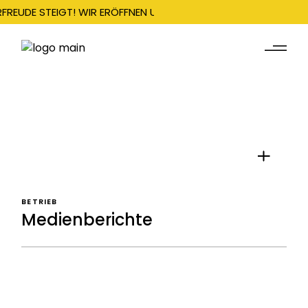
RFREUDE STEIGT! WIR ERÖFFNEN UNSERE SAISON AM 22. DEZEMBE
BETRIEB
Medienberichte