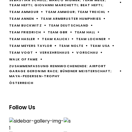
SEBASTIAN SCHULZ; MARCO WIDMER; TEAM MEILE;
TEAM HEFTI; GIOVANNI MARCHETTI; BEAT HEFTI;
TEAM AMMOUR
TEAM AMMOUR; TEAM TREICHL
TEAM ANNEN
TEAM ARMBRUSTER HUMPHRIES
TEAM BUCKWITZ
TEAM DEUTSCHLAND
TEAM FRIEDRICH
TEAM GBR
TEAM HALL
TEAM HASLER
TEAM KALICKI
TEAM LOCHNER
TEAM MEYERS TAYLOR
TEAM NOLTE
TEAM USA
TEAM VOGT
VERKEHRSHAUS
VORSCHAU
WALK OF FAME
ZUSAMMENFASSUNG RENNWOCHENENDE: AIRPORT
GARAGE GERONIMI RACE; BÜNDNER MEISTERSCHAFT;
MAYA-PEDERSEN-TROPHY
ÖSTERREICH
Follow Us