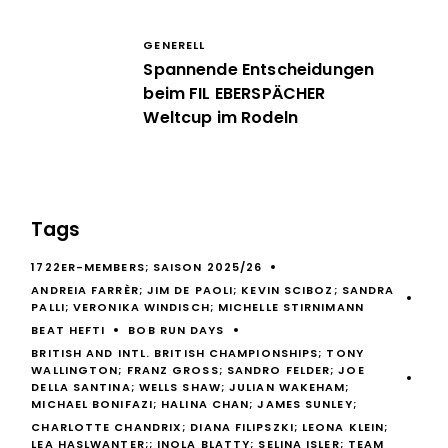
GENERELL
Spannende Entscheidungen
beim FIL EBERSPÄCHER
Weltcup im Rodeln
Tags
1722ER-MEMBERS; SAISON 2025/26
ANDREIA FARRÈR; JIM DE PAOLI; KEVIN SCIBOZ; SANDRA
PALLI; VERONIKA WINDISCH; MICHELLE STIRNIMANN
BEAT HEFTI
BOB RUN DAYS
BRITISH AND INTL. BRITISH CHAMPIONSHIPS; TONY
WALLINGTON; FRANZ GROSS; SANDRO FELDER; JOE
DELLA SANTINA; WELLS SHAW; JULIAN WAKEHAM;
MICHAEL BONIFAZI; HALINA CHAN; JAMES SUNLEY;
CHARLOTTE CHANDRIX; DIANA FILIPSZKI; LEONA KLEIN;
LEA HASLWANTER;; INOLA BLATTY; SELINA ISLER; TEAM