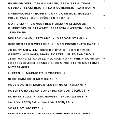
HANNIGHOFER; TEAM ILLMANN; TEAM ZERN; TEAM
CZUDAJ; TEAM REICH; TEAM SCHERRER; TEAM ROHN
CHRIS-SOULE-TROPHY: CAPRICORN RCE; NOELLE-
PIKUS-PACE-CUP; BRÜCKEN TROPHY
CORIE MAPP; JONAS FREI; HERMANN ELLMAUER;
CHRISTOPHER STEWART; SEBASTIAN WESTIN; DAVID
JENNEWEIN
DEUTSCHLAND; LETTLAND
GREGOR STÄHLI
IBSF SKELETON WELTCUP
IMBC PRESIDENT'S RACE
JOHNNY MOWLEN; GREGOR STÄHLI; BON GRIMES;
GARETH WILLIAMS; MARK PORTER; JULES PANCHOLI;
JEAN MARC LE CALVEZ; FLORIAN KOPP; PHILIP SCHMID-
LOSSBERG; JOEL BRANDEIS; DOMINIK STEIN; MATTHIAS
MITTERMEIER
LUZERN
MARMOTTIN TROPHY
NICO BARACCHI MEMORIAL
PAUL SOCHER; MARCO LEGER; NOAH KALLAN;
POLENTA RACE; SAISONENDE; SAISON 2025/26
ROHNER BULLS
SACHS-GETTY-CHALLENGE
SAISON 2023/24
SAISON 2025/26
SCALA ST. MORITZ