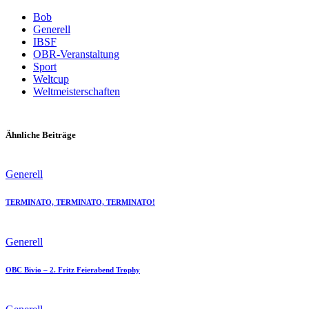
Bob
Generell
IBSF
OBR-Veranstaltung
Sport
Weltcup
Weltmeisterschaften
Ähnliche Beiträge
Generell
TERMINATO, TERMINATO, TERMINATO!
Generell
OBC Bivio – 2. Fritz Feierabend Trophy