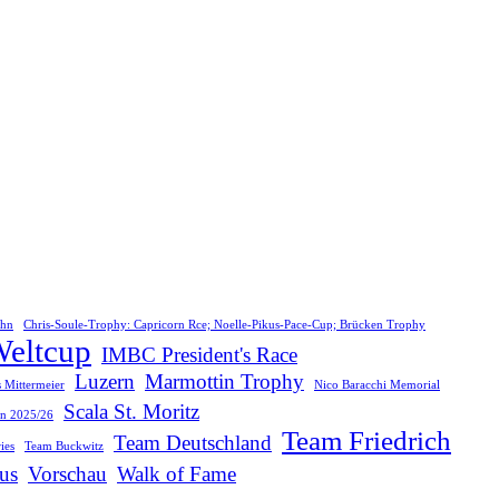
ohn
Chris-Soule-Trophy: Capricorn Rce; Noelle-Pikus-Pace-Cup; Brücken Trophy
Weltcup
IMBC President's Race
Luzern
Marmottin Trophy
s Mittermeier
Nico Baracchi Memorial
Scala St. Moritz
on 2025/26
Team Friedrich
Team Deutschland
ies
Team Buckwitz
us
Vorschau
Walk of Fame