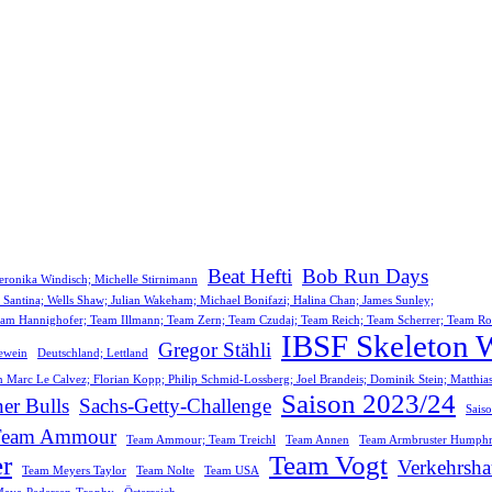
Beat Hefti
Bob Run Days
 Veronika Windisch; Michelle Stirnimann
la Santina; Wells Shaw; Julian Wakeham; Michael Bonifazi; Halina Chan; James Sunley;
er; Team Hannighofer; Team Illmann; Team Zern; Team Czudaj; Team Reich; Team Scherrer; Team R
IBSF Skeleton 
Gregor Stähli
newein
Deutschland; Lettland
n Marc Le Calvez; Florian Kopp; Philip Schmid-Lossberg; Joel Brandeis; Dominik Stein; Matthia
Saison 2023/24
er Bulls
Sachs-Getty-Challenge
Sais
Team Ammour
Team Ammour; Team Treichl
Team Annen
Team Armbruster Humphr
r
Team Vogt
Verkehrsha
Team Meyers Taylor
Team Nolte
Team USA