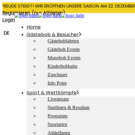
RFREUDE STEIGT! WIR ERÖFFNEN UNSERE SAISON AM 22. DEZEMBE
Registrieren (nur Athleten)
Login
Home
DE
Gästebob & Besucher
Gästebobfahrten
Gästebob Events
Monobob Events
Kinderbobbahn
Zuschauer
Info Point
Sport & Wettkämpfe
Livestream
Startlisten & Resultate
Programm
Sportarten
AthletInnen