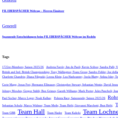
Generell
FIL EBERSPÄCHER Weltcup – Herren Einsitzer
Generell
Spannende Entscheidungen beim FIL EBERSPÄCHER Weltcup im Rodeln
Tags
1722er-Members; Saison 2025/26
Andreia Farrèr; Jim de Paoli; Kevin Sciboz; Sandra Palli;
British and Intl. British Championships; Tony Wallington; Franz Gross; Sandro Felder; Joe del
Charlotte Chandrix; Diana Filipszki; Leona Klein; Lea Haslwanter;; Inola Blatty; Selina Isl
Corie Mapp; Jonas Frei; Hermann Ellmauer; Christopher Stewart; Sebastian Westin; David Jen
Johnny Mowlen; Gregor Stähli; Bon Grimes; Gareth Williams; Mark Porter; Jules Pancholi; Jea
Rohn
Paul Socher; Marco Leger; Noah Kallan;
Polenta Race; Saisonende; Saison 2025/26
Sebastian Schulz; Marco Widmer; Team Meile; Team Hefti; Giovanni Marchetti; Beat Hefti;
Team Hall
Team Lochne
Team GBR
Team Hasler
Team Kalicki