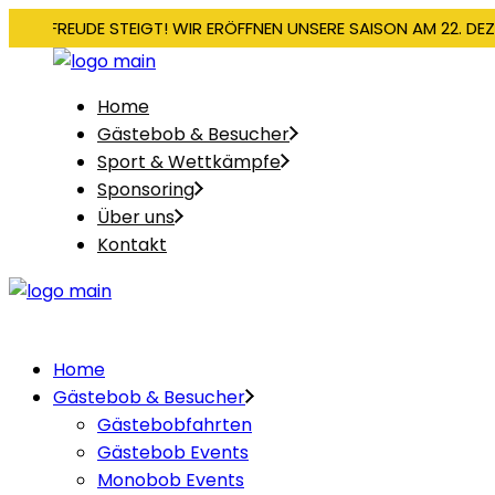
IE VORFREUDE STEIGT! WIR ERÖFFNEN UNSERE SAISON AM 22. DE
Home
Gästebob & Besucher
Sport & Wettkämpfe
Sponsoring
Über uns
Kontakt
Home
Gästebob & Besucher
Gästebobfahrten
Gästebob Events
Monobob Events