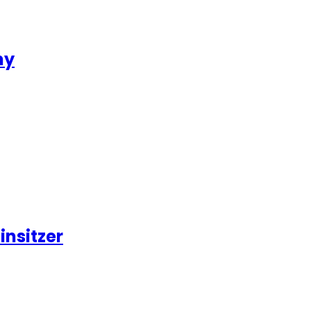
hy
insitzer