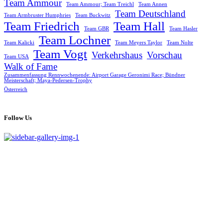
Team Ammour
Team Ammour; Team Treichl
Team Annen
Team Deutschland
Team Armbruster Humphries
Team Buckwitz
Team Friedrich
Team Hall
Team GBR
Team Hasler
Team Lochner
Team Kalicki
Team Meyers Taylor
Team Nolte
Team Vogt
Verkehrshaus
Vorschau
Team USA
Walk of Fame
Zusammenfassung Rennwochenende: Airport Garage Geronimi Race; Bündner
Meisterschaft; Maya-Pedersen-Trophy
Österreich
Follow Us