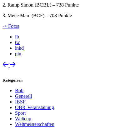
2. Ramp Simon (BCBL) – 738 Punkte
3. Meile Marc (BCF) – 708 Punkte
-> Fotos
fb
tw
lnkd
pin
Kategorien
Bob
Generell
IBSF
OBR-Veranstaltung
Sport
Weltcup
Weltmeisterschaften