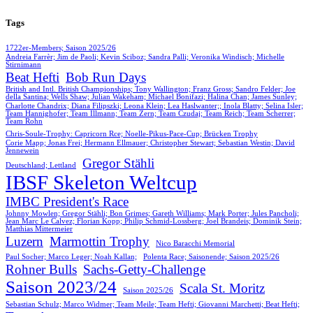
Tags
1722er-Members; Saison 2025/26
Andreia Farrèr; Jim de Paoli; Kevin Sciboz; Sandra Palli; Veronika Windisch; Michelle
Stirnimann
Beat Hefti
Bob Run Days
British and Intl. British Championships; Tony Wallington; Franz Gross; Sandro Felder; Joe
della Santina; Wells Shaw; Julian Wakeham; Michael Bonifazi; Halina Chan; James Sunley;
Charlotte Chandrix; Diana Filipszki; Leona Klein; Lea Haslwanter;; Inola Blatty; Selina Isler;
Team Hannighofer; Team Illmann; Team Zern; Team Czudaj; Team Reich; Team Scherrer;
Team Rohn
Chris-Soule-Trophy: Capricorn Rce; Noelle-Pikus-Pace-Cup; Brücken Trophy
Corie Mapp; Jonas Frei; Hermann Ellmauer; Christopher Stewart; Sebastian Westin; David
Jennewein
Gregor Stähli
Deutschland; Lettland
IBSF Skeleton Weltcup
IMBC President's Race
Johnny Mowlen; Gregor Stähli; Bon Grimes; Gareth Williams; Mark Porter; Jules Pancholi;
Jean Marc Le Calvez; Florian Kopp; Philip Schmid-Lossberg; Joel Brandeis; Dominik Stein;
Matthias Mittermeier
Luzern
Marmottin Trophy
Nico Baracchi Memorial
Paul Socher; Marco Leger; Noah Kallan;
Polenta Race; Saisonende; Saison 2025/26
Rohner Bulls
Sachs-Getty-Challenge
Saison 2023/24
Scala St. Moritz
Saison 2025/26
Sebastian Schulz; Marco Widmer; Team Meile; Team Hefti; Giovanni Marchetti; Beat Hefti;