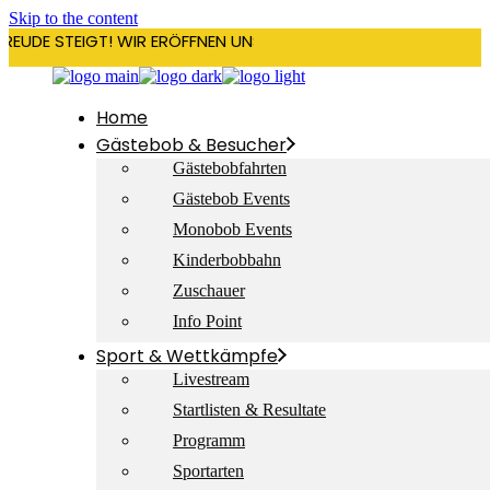
Skip to the content
REUDE STEIGT! WIR ERÖFFNEN UNSERE SAISON AM 22. DEZEMBER 
Home
Gästebob & Besucher
Gästebobfahrten
Gästebob Events
Monobob Events
Kinderbobbahn
Zuschauer
Info Point
Sport & Wettkämpfe
Livestream
Startlisten & Resultate
Programm
Sportarten