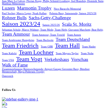
Jean Marc Le Calvez; Florian Kopp; Philip Schmid-Lossberg; Joel Brandeis; Dominik Stein;
Matthias Mittermeier
Luzern
Marmottin Trophy
Nico Baracchi Memorial
Paul Socher; Marco Leger; Noah Kallan;
Polenta Race; Saisonende; Saison 2025/26
Rohner Bulls
Sachs-Getty-Challenge
Saison 2023/24
Scala St. Moritz
Saison 2025/26
Sebastian Schulz; Marco Widmer; Team Meile; Team Hefti; Giovanni Marchetti; Beat Hefti;
Team Ammour
Team Ammour; Team Treichl
Team Annen
Team Deutschland
Team Armbruster Humphries
Team Buckwitz
Team Friedrich
Team Hall
Team GBR
Team Hasler
Team Lochner
Team Kalicki
Team Meyers Taylor
Team Nolte
Team Vogt
Verkehrshaus
Vorschau
Team USA
Walk of Fame
Zusammenfassung Rennwochenende: Airport Garage Geronimi Race; Bündner
Meisterschaft; Maya-Pedersen-Trophy
Österreich
Follow Us