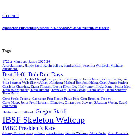
Generell
Spannende Entscheidungen beim FIL EBERSPÄCHER Weltcup im Rodeln
Tags
1722er-Members; Saison 2025/26
Andreia Farrèr; Jim de Paoli; Kevin Sciboz; Sandra Palli; Veronika Windisch; Michelle
Stirnimann
Beat Hefti
Bob Run Days
British and Intl. British Championships; Tony Wallington; Franz Gross; Sandro Felder; Joe
della Santina; Wells Shaw; Julian Wakeham; Michael Bonifazi; Halina Chan; James Sunley;
Charlotte Chandrix; Diana Filipszki; Leona Klein; Lea Haslwanter;; Inola Blatty; Selina Isler;
Team Hannighofer; Team Illmann; Team Zern; Team Czudaj; Team Reich; Team Scherrer;
Team Rohn
Chris-Soule-Trophy: Capricorn Rce; Noelle-Pikus-Pace-Cup; Brücken Trophy
Corie Mapp; Jonas Frei; Hermann Ellmauer; Christopher Stewart; Sebastian Westin; David
Jennewein
Gregor Stähli
Deutschland; Lettland
IBSF Skeleton Weltcup
IMBC President's Race
Johnny Mowlen; Gregor Stähli; Bon Grimes; Gareth Williams; Mark Porter; Jules Pancholi;