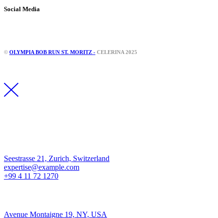
Social Media
Instagram
Facebook
©
OLYMPIA BOB RUN ST. MORITZ -
CELERINA 2025
Los Angeles
Seestrasse 21, Zurich, Switzerland
expertise@example.com
+99 4 11 72 1270
New York
Avenue Montaigne 19, NY, USA