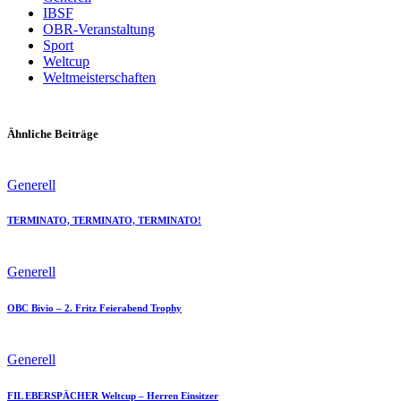
IBSF
OBR-Veranstaltung
Sport
Weltcup
Weltmeisterschaften
Ähnliche Beiträge
Generell
TERMINATO, TERMINATO, TERMINATO!
Generell
OBC Bivio – 2. Fritz Feierabend Trophy
Generell
FIL EBERSPÄCHER Weltcup – Herren Einsitzer