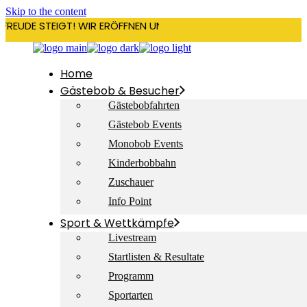
Skip to the content
RFREUDE STEIGT! WIR ERÖFFNEN UNSERE SAISON AM 22. DEZEMBE
Home
Gästebob & Besucher
Gästebobfahrten
Gästebob Events
Monobob Events
Kinderbobbahn
Zuschauer
Info Point
Sport & Wettkämpfe
Livestream
Startlisten & Resultate
Programm
Sportarten