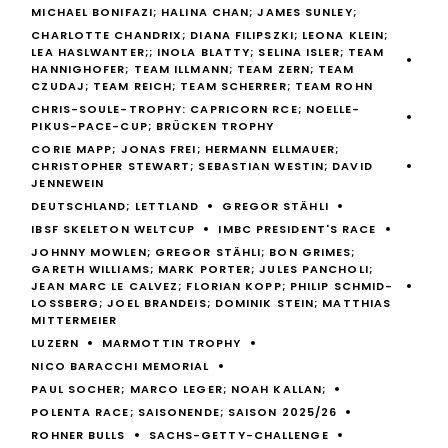
MICHAEL BONIFAZI; HALINA CHAN; JAMES SUNLEY;
CHARLOTTE CHANDRIX; DIANA FILIPSZKI; LEONA KLEIN;
LEA HASLWANTER;; INOLA BLATTY; SELINA ISLER; TEAM
HANNIGHOFER; TEAM ILLMANN; TEAM ZERN; TEAM
CZUDAJ; TEAM REICH; TEAM SCHERRER; TEAM ROHN
CHRIS-SOULE-TROPHY: CAPRICORN RCE; NOELLE-
PIKUS-PACE-CUP; BRÜCKEN TROPHY
CORIE MAPP; JONAS FREI; HERMANN ELLMAUER;
CHRISTOPHER STEWART; SEBASTIAN WESTIN; DAVID
JENNEWEIN
DEUTSCHLAND; LETTLAND
GREGOR STÄHLI
IBSF SKELETON WELTCUP
IMBC PRESIDENT'S RACE
JOHNNY MOWLEN; GREGOR STÄHLI; BON GRIMES;
GARETH WILLIAMS; MARK PORTER; JULES PANCHOLI;
JEAN MARC LE CALVEZ; FLORIAN KOPP; PHILIP SCHMID-
LOSSBERG; JOEL BRANDEIS; DOMINIK STEIN; MATTHIAS
MITTERMEIER
LUZERN
MARMOTTIN TROPHY
NICO BARACCHI MEMORIAL
PAUL SOCHER; MARCO LEGER; NOAH KALLAN;
POLENTA RACE; SAISONENDE; SAISON 2025/26
ROHNER BULLS
SACHS-GETTY-CHALLENGE