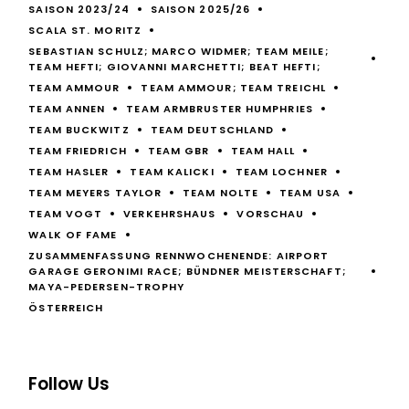
SAISON 2023/24
SAISON 2025/26
SCALA ST. MORITZ
SEBASTIAN SCHULZ; MARCO WIDMER; TEAM MEILE;
TEAM HEFTI; GIOVANNI MARCHETTI; BEAT HEFTI;
TEAM AMMOUR
TEAM AMMOUR; TEAM TREICHL
TEAM ANNEN
TEAM ARMBRUSTER HUMPHRIES
TEAM BUCKWITZ
TEAM DEUTSCHLAND
TEAM FRIEDRICH
TEAM GBR
TEAM HALL
TEAM HASLER
TEAM KALICKI
TEAM LOCHNER
TEAM MEYERS TAYLOR
TEAM NOLTE
TEAM USA
TEAM VOGT
VERKEHRSHAUS
VORSCHAU
WALK OF FAME
ZUSAMMENFASSUNG RENNWOCHENENDE: AIRPORT
GARAGE GERONIMI RACE; BÜNDNER MEISTERSCHAFT;
MAYA-PEDERSEN-TROPHY
ÖSTERREICH
Follow Us