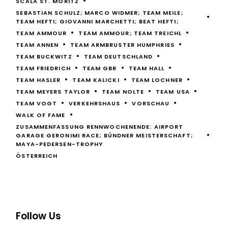
SCALA ST. MORITZ
SEBASTIAN SCHULZ; MARCO WIDMER; TEAM MEILE;
TEAM HEFTI; GIOVANNI MARCHETTI; BEAT HEFTI;
TEAM AMMOUR
TEAM AMMOUR; TEAM TREICHL
TEAM ANNEN
TEAM ARMBRUSTER HUMPHRIES
TEAM BUCKWITZ
TEAM DEUTSCHLAND
TEAM FRIEDRICH
TEAM GBR
TEAM HALL
TEAM HASLER
TEAM KALICKI
TEAM LOCHNER
TEAM MEYERS TAYLOR
TEAM NOLTE
TEAM USA
TEAM VOGT
VERKEHRSHAUS
VORSCHAU
WALK OF FAME
ZUSAMMENFASSUNG RENNWOCHENENDE: AIRPORT
GARAGE GERONIMI RACE; BÜNDNER MEISTERSCHAFT;
MAYA-PEDERSEN-TROPHY
ÖSTERREICH
Follow Us