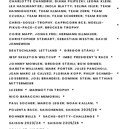
CHARLOTTE CHANDRIX; DIANA FILIPSZKI; LEONA KLEIN;
LEA HASLWANTER;; INOLA BLATTY; SELINA ISLER; TEAM
HANNIGHOFER; TEAM ILLMANN; TEAM ZERN; TEAM
CZUDAJ; TEAM REICH; TEAM SCHERRER; TEAM ROHN
CHRIS-SOULE-TROPHY: CAPRICORN RCE; NOELLE-
PIKUS-PACE-CUP; BRÜCKEN TROPHY
CORIE MAPP; JONAS FREI; HERMANN ELLMAUER;
CHRISTOPHER STEWART; SEBASTIAN WESTIN; DAVID
JENNEWEIN
DEUTSCHLAND; LETTLAND
GREGOR STÄHLI
IBSF SKELETON WELTCUP
IMBC PRESIDENT'S RACE
JOHNNY MOWLEN; GREGOR STÄHLI; BON GRIMES;
GARETH WILLIAMS; MARK PORTER; JULES PANCHOLI;
JEAN MARC LE CALVEZ; FLORIAN KOPP; PHILIP SCHMID-
LOSSBERG; JOEL BRANDEIS; DOMINIK STEIN; MATTHIAS
MITTERMEIER
LUZERN
MARMOTTIN TROPHY
NICO BARACCHI MEMORIAL
PAUL SOCHER; MARCO LEGER; NOAH KALLAN;
POLENTA RACE; SAISONENDE; SAISON 2025/26
ROHNER BULLS
SACHS-GETTY-CHALLENGE
SAISON 2023/24
SAISON 2025/26