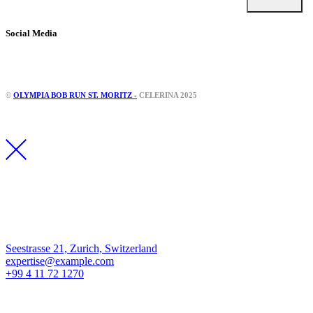
Social Media
Instagram
Facebook
©
OLYMPIA BOB RUN ST. MORITZ -
CELERINA 2025
Los Angeles
Seestrasse 21, Zurich, Switzerland
expertise@example.com
+99 4 11 72 1270
New York