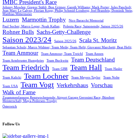
IMBC President's Race
Johnny Mowlen; Gregor Stähli; Bon Grimes; Gareth Williams; Mark Porter; Jules Pancholi;
Jean Marc Le Calvez; Florian Kopp; Philip Schmid-Lossberg; Joel Brandeis; Dominik Stein;
Matthias Mittermeier
Luzern
Marmottin Trophy
Nico Baracchi Memorial
Paul Socher; Marco Leger; Noah Kallan;
Polenta Race; Saisonende; Saison 2025/26
Rohner Bulls
Sachs-Getty-Challenge
Saison 2023/24
Scala St. Moritz
Saison 2025/26
Sebastian Schulz; Marco Widmer; Team Meile; Team Hefti; Giovanni Marchetti; Beat Hefti;
Team Ammour
Team Ammour; Team Treichl
Team Annen
Team Deutschland
Team Armbruster Humphries
Team Buckwitz
Team Friedrich
Team Hall
Team GBR
Team Hasler
Team Lochner
Team Kalicki
Team Meyers Taylor
Team Nolte
Team Vogt
Verkehrshaus
Vorschau
Team USA
Walk of Fame
Zusammenfassung Rennwochenende: Airport Garage Geronimi Race; Bündner
Meisterschaft; Maya-Pedersen-Trophy
Österreich
Follow Us