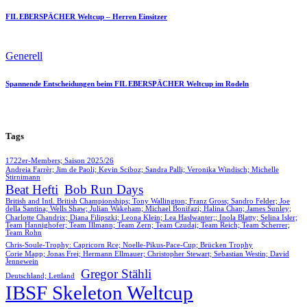
FIL EBERSPÄCHER Weltcup – Herren Einsitzer
Generell
Spannende Entscheidungen beim FIL EBERSPÄCHER Weltcup im Rodeln
Tags
1722er-Members; Saison 2025/26
Andreia Farrèr; Jim de Paoli; Kevin Sciboz; Sandra Palli; Veronika Windisch; Michelle
Stirnimann
Beat Hefti
Bob Run Days
British and Intl. British Championships; Tony Wallington; Franz Gross; Sandro Felder; Joe
della Santina; Wells Shaw; Julian Wakeham; Michael Bonifazi; Halina Chan; James Sunley;
Charlotte Chandrix; Diana Filipszki; Leona Klein; Lea Haslwanter;; Inola Blatty; Selina Isler;
Team Hannighofer; Team Illmann; Team Zern; Team Czudaj; Team Reich; Team Scherrer;
Team Rohn
Chris-Soule-Trophy: Capricorn Rce; Noelle-Pikus-Pace-Cup; Brücken Trophy
Corie Mapp; Jonas Frei; Hermann Ellmauer; Christopher Stewart; Sebastian Westin; David
Jennewein
Gregor Stähli
Deutschland; Lettland
IBSF Skeleton Weltcup