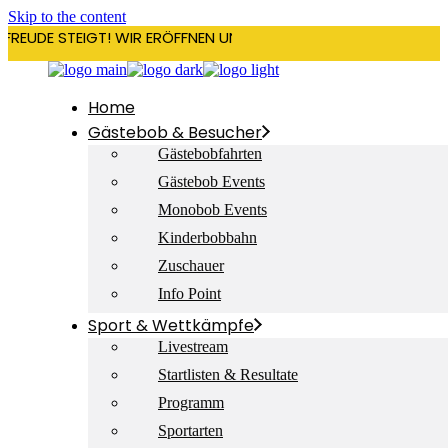
Skip to the content
RFREUDE STEIGT! WIR ERÖFFNEN UNSERE SAISON AM 22. DEZEMBE
Home
Gästebob & Besucher
Gästebobfahrten
Gästebob Events
Monobob Events
Kinderbobbahn
Zuschauer
Info Point
Sport & Wettkämpfe
Livestream
Startlisten & Resultate
Programm
Sportarten