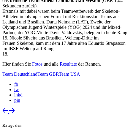
das
britische Team Amelia Coltman/Matt Weston
(GBR 1,04
Sekunden zurück).
Erstmals mit dabei waren beim Teamwettbewerb der Skeleton-
Athleten im olympischen Format mit Reaktionsstart Teams aus
Lettland und Brasilien. Darta Neimane (LAT), Zweite der
Olympischen Jugend-Winterspiele (YOG) 2024 und ihr Mixed-
Partner, der YOG-Vierte Davis Valdovskis, belegten in heute Rang
15. Nicole Silveira aus Brasilien, Weltcup-Dritte im
Frauen-Skeleton, kam mit dem 17 Jahre alten Eduardo Strapasson
im IBSF Weltcup auf Rang
18.
Hier finden Sie
Fotos
und alle
Resultate
der Rennen.
Team Deutschland
Team GBR
Team USA
fb
tw
lnkd
pin
Kategorien